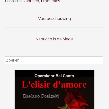
Posted in
Nabucco
,
Producties
Post
Voorbeschouwing
navigation
Nabucco in de Media
Zoeken
naar: