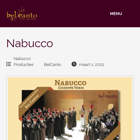
Skip
to
MENU
content
Nabucco
Nabucco
Producties
BelCanto
maart 1, 2022